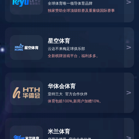
人才招聘
人才理念
招聘信息
联系我们
联系方式
在线留言

导航
乐鱼平台-乐鱼(中国)一站式服务平台
关于我们

公司简介
乐鱼平台
荣誉资质
产品中心

智能安防领域
信息发布系统
远程会议系统
LED显示屏
案例展示
新闻资讯

乐鱼平台
乐鱼平台-乐鱼(中国)一站式服务平台
通知公告
服务中心

服务理念
售后服务
解决方案
人才招聘

人才理念
招聘信息
联系我们
