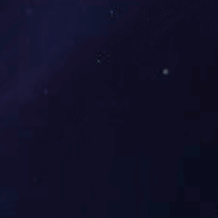
南宁海关
贵州省工地实名制项目
→
贵州东华工程
→
贵阳警察学院
→
上一页
1
2
...
4