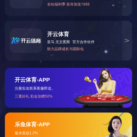
乐鱼平台-乐鱼(中国)一站式服务平台 是一家集软件定制开发、专业智
能化设备为一体的提供商。经过多年的沉淀，公司拥有一群志 同道合
且专业的工程师团队从工程设计、现场指导施工到售后 服务都能及时
高效的完成各个项目指标。在智能安防领域（智 能停车系统、通道、
门禁系统、消费系统、巡更系统、智能充 电桩、智能门锁酒店锁
等）、多媒体信息发布系统、远程会议 系统、LED显示屏等多个领域
都有较强实力。
产品中心
PRODUCTS
智能安防领域
信息发布系统
远程会议系统
LED屏幕